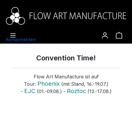
alt springen
Ware
Komponenten
Convention Time!
Flow Art Manufacture ist auf
Phoenix
Tour:
(mit Stand, 16.-19.07.)
EJC
Roztoc
-
(01.-09.08.) -
(13.-17.08.)