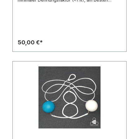
geeignet für Spinning. 8 mm Durchmesser, Seil-in-
Seil gespleißt. Allrounder: flexibel, geringer
Dehnungsfaktor (<3%), 10 mm, verfügbar in vielen
Farben. Dynacore: etwas steifer als
Allrounder, minimaler Dehnungsfaktor (<1%), nur in
weiß verfügbar. Geeignet für Jonglage und
Contact, Spinning. Wahl zwischen 10 mm und
50,00 €*
12 mm. Die passende Gesamtlänge für Contact
entspricht der Armspannen-Weite von
Fingerspitze zu Fingerspitze (ca. 180 cm). Für
Spinning sollte die Gesamtlänge etwa zwei Poi-
Längen entsprechen (ca. 130 cm). Die Bälle haben
eine matte Oberfläche und sind in 15
wunderschönen Farben zu haben. Die 90 mm
Bälle sind etwas weicher und wiegen 170 g, die
100 mm Bälle wiegen 180 g und haben einen
größeren visuellen Impact. Hergestellt von éoZoé
in Frankreich aus recyclebarem PVC frei von
Weichmachern. Auf einen Blick: Seil-Optionen:
Allrounder; Dyneema; Dynacore (10 mm/12 mm)
Gewicht Bälle: 170 g (90 mm); 180 g (100 mm)
Standard Gesamtlänge: Spinning 130 cm; Contact
180 cm Versandfertig in 3-5 Tagen Handgefertigt
in Leipzig *kein Standardprodukt, individualisierte