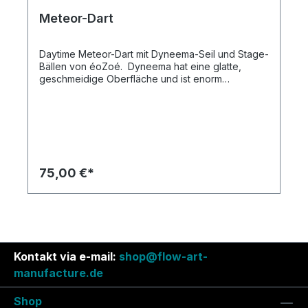
Herstellung
Meteor-Dart
Daytime Meteor-Dart mit Dyneema-Seil und Stage-
Bällen von éoZoé. Dyneema hat eine glatte,
geschmeidige Oberfläche und ist enorm
dehnungsarm. Du hast die Wahl zwischen rundem
6 mm Seil und flachem Band in 10 mm, 16 mm und
25 mm (25 mm nur in weiß). Das Seil hat eine
gespleißte Handschlaufe und Wirbel am
Übergang zu den Meteor-Segmenten und am
Head. Hilfe bei der Wahl der passenden Länge
findest du hier. Die Bälle haben eine matte
75,00 €*
Oberfläche und sind in 15 wunderschönen Farben
zu haben. Hergestellt von éoZoé in Frankreich
aus recyclebarem PVC frei von Weichmachern.
Auf einen Blick: Weiches und dehnungsarmes
Dyneema-SeilLeash-Optionen: 6 mm; 10 mm;
16 mm; 25 mm Standard: 50 cm Meteor-Segmente
(1 m Head-Seperation), 2,4 m Leash-Länge, 3,0 m
Kontakt via e-mail:
shop@flow-art-
Gesamtlänge Gewicht Ball: 170 g, auf Wunsch bis
manufacture.de
zu 250 g Versandfertig in 3-5 Tagen
Handgefertigt in Leipzig *kein Standardprodukt,
Shop
individualisierte Herstellung