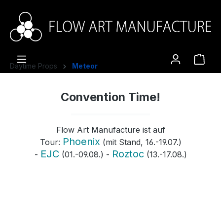
alt springen
Ware
Daytime Props
Meteor
Convention Time!
Flow Art Manufacture ist auf
Phoenix
Tour:
(mit Stand, 16.-19.07.)
EJC
Roztoc
-
(01.-09.08.) -
(13.-17.08.)